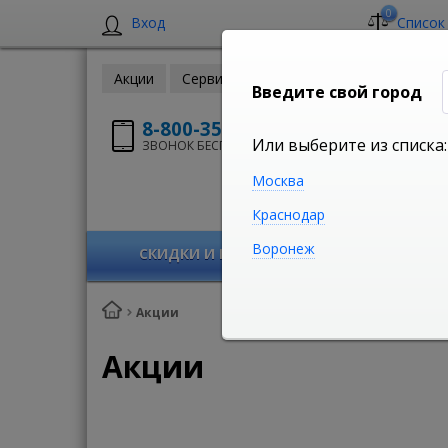
0
Вход
Список
Акции
Сервис
Доставка
Оплата
За
Введите свой город
8-800-350-50-54
Или выберите из списка:
ЗВОНОК БЕСПЛАТНЫЙ!
Москва
Краснодар
Воронеж
СКИДКИ И РАСПРОДАЖА!
Акции
Акции