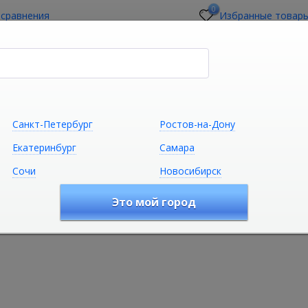
0
 сравнения
Избранные товар
стройщикам
О магазине
Контакты
Санкт-Петербург
Ростов-на-Дону
Екатеринбург
Самара
Сочи
Новосибирск
Сантехника
Климатическая техни
Это мой город