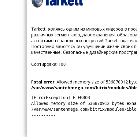
Tarkett, являясь одним из мировых лидеров в п
различных сегментах: здравоохранения, образова
ассортимент напольных покрытий Tarkett включае
Постоянно заботясь об улучшении жизни своих по
качественные, безопасные дизайнерские простра
Сортировка: 100
Fatal error
: Allowed memory size of 536870912 bytes
/var/www/santehmega.com/bitrix/modules/iblo
[ErrorException] E_ERROR

Allowed memory size of 536870912 bytes exha
/var/www/santehmega.com/bitrix/modules/iblo