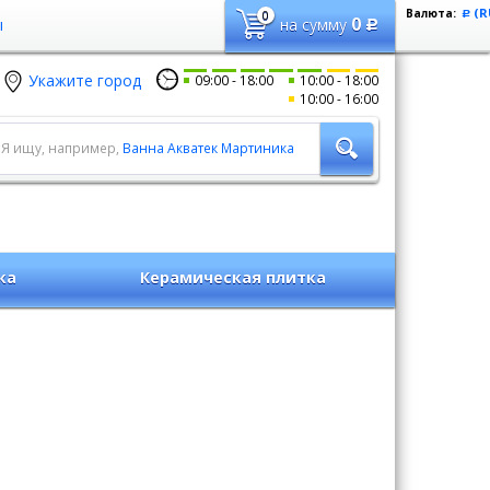
(R
Валюта:
0
Р
0
ы
на сумму
Р
Укажите город
09:00
18:00
10:00
18:00
10:00
16:00
Я ищу, например,
Ванна Акватек Мартиника
ка
Керамическая плитка