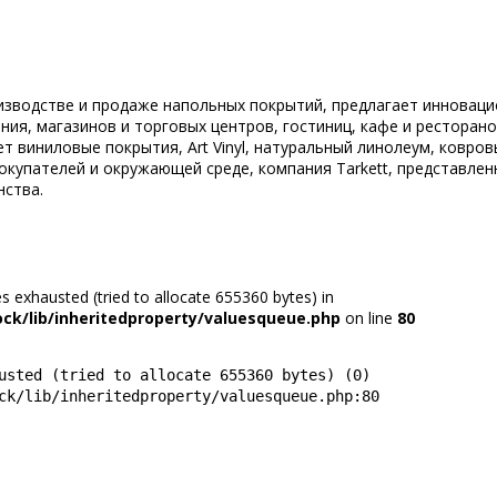
роизводстве и продаже напольных покрытий, предлагает иннова
ния, магазинов и торговых центров, гостиниц, кафе и ресторан
т виниловые покрытия, Art Vinyl, натуральный линолеум, ковров
купателей и окружающей среде, компания Tarkett, представленн
нства.
 exhausted (tried to allocate 655360 bytes) in
ck/lib/inheritedproperty/valuesqueue.php
on line
80
usted (tried to allocate 655360 bytes) (0)

ck/lib/inheritedproperty/valuesqueue.php:80
