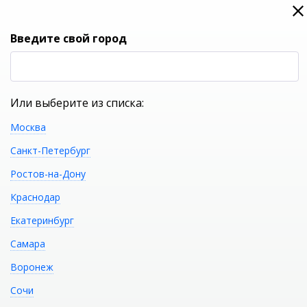
0
0
Вход
Введите свой город
(RUB
Р
Или выберите из списка:
Москва
УКАЖИТЕ ГОРОД
Санкт-Петербург
Ростов-на-Дону
Краснодар
Екатеринбург
КАТАЛОГ ТОВАРОВ
Самара
Воронеж
Акриловая
Распечатать
Сочи
отдельностоящая ванна ABBER