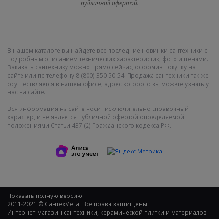
публичной офертой.
В нашем каталоге вы найдете все последние новинки сантехники с
подробным описанием технических характеристик, фото и ценами.
Заказать сантехнику можно прямо сейчас, оформив покупку на
сайте или по телефону 8 (800) 350-50-54. Продажа сантехники так же
осуществляется в нашем офисе, адрес которого вы можете узнать у
нас на сайте.
Вся информация на сайте носит исключительно справочный
характер, и не является публичной офертой определяемой
положениями Статьи 437 (2) Гражданского кодекса РФ.
Показать полную версию
2011-2021 © СантехМега. Все права защищены
Интернет-магазин сантехники, керамической плитки и материалов