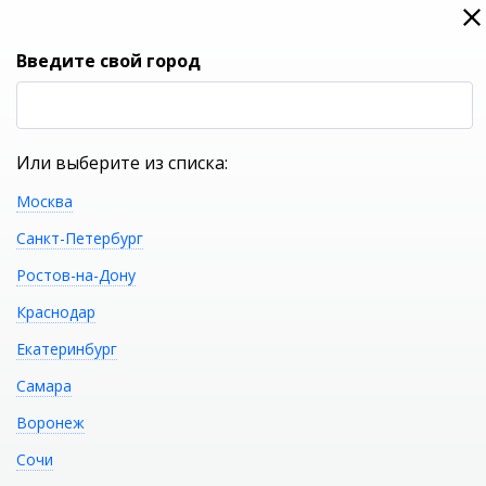
0
0
Вход
Введите свой город
(RUB
Р
Или выберите из списка:
Москва
УКАЖИТЕ ГОРОД
Санкт-Петербург
Ростов-на-Дону
Краснодар
Екатеринбург
КАТАЛОГ ТОВАРОВ
Самара
Воронеж
Акриловая
Распечатать
Сочи
отдельностоящая ванна ABBER