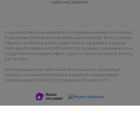
публичной офертой.
В нашем каталоге вы найдете все последние новинки сантехники с
подробным описанием технических характеристик, фото и ценами.
Заказать сантехнику можно прямо сейчас, оформив покупку на
сайте или по телефону 8 (800) 350-50-54. Продажа сантехники так же
осуществляется в нашем офисе, адрес которого вы можете узнать у
нас на сайте.
Вся информация на сайте носит исключительно справочный
характер, и не является публичной офертой определяемой
положениями Статьи 437 (2) Гражданского кодекса РФ.
Показать полную версию
2011-2021 © СантехМега. Все права защищены
Интернет-магазин сантехники, керамической плитки и материалов