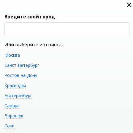
0
0
Вход
Введите свой город
(RUB
Р
Или выберите из списка:
Москва
УКАЖИТЕ ГОРОД
Санкт-Петербург
Ростов-на-Дону
Краснодар
Екатеринбург
КАТАЛОГ ТОВАРОВ
Самара
Воронеж
Акриловая
Распечатать
Сочи
отдельностоящая ванна ABBER