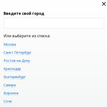
0
0
Вход
Введите свой город
(RUB
Р
Или выберите из списка:
Москва
УКАЖИТЕ ГОРОД
Санкт-Петербург
Ростов-на-Дону
Краснодар
Екатеринбург
КАТАЛОГ ТОВАРОВ
Самара
Воронеж
Акриловая
Распечатать
Сочи
отдельностоящая ванна ABBER