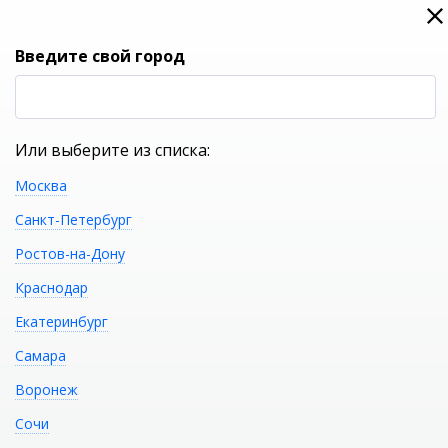
0
0
Вход
Введите свой город
(RUB
Р
Или выберите из списка:
Москва
УКАЖИТЕ ГОРОД
Санкт-Петербург
Ростов-на-Дону
Краснодар
Екатеринбург
КАТАЛОГ ТОВАРОВ
Самара
Воронеж
Акриловая
Распечатать
Сочи
отдельностоящая ванна ABBER