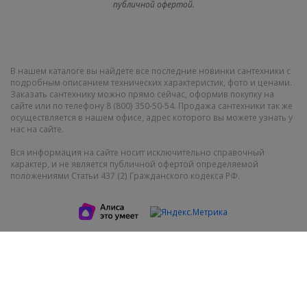
публичной офертой.
В нашем каталоге вы найдете все последние новинки сантехники с
подробным описанием технических характеристик, фото и ценами.
Заказать сантехнику можно прямо сейчас, оформив покупку на
сайте или по телефону 8 (800) 350-50-54. Продажа сантехники так же
осуществляется в нашем офисе, адрес которого вы можете узнать у
нас на сайте.
Вся информация на сайте носит исключительно справочный
характер, и не является публичной офертой определяемой
положениями Статьи 437 (2) Гражданского кодекса РФ.
Показать полную версию
2011-2021 © СантехМега. Все права защищены
Интернет-магазин сантехники, керамической плитки и материалов