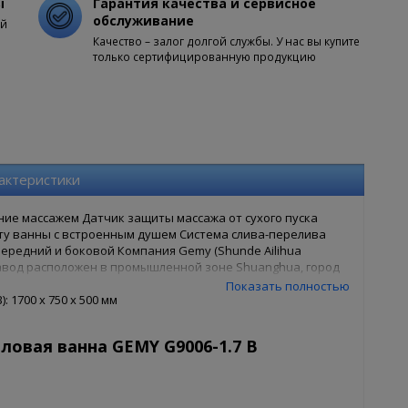
ы
Гарантия качества и сервисное
обслуживание
ой
Качество – залог долгой службы. У нас вы купите
только сертифицированную продукцию
актеристики
ие массажем Датчик защиты массажа от сухого пуска
рту ванны с встроенным душем Система слива-перелива
ередний и боковой Компания Gemy (Shunde Ailihua
у. Завод расположен в промышленной зоне Shuanghua, город
ей завода являются сантехнические изделия (санфаянс,
Показать полностью
циализацией - именно гидромассажные ванны. Компания
 1700 x 750 x 500 мм
то подтверждается сертификатами качества: ISO9001:2000,
ромассажные ванные Gemy успешно продаются в Европе,
ловая ванна GEMY G9006-1.7 B
 в России. Пеимущества: 1. АКРИЛ Ванны изготавливаются
 (ABS), как большинство дешевых китайских ванн. Толщина
авляет 4 мм. Лист укладывается на специальную
 с помощью вакуума вытягивается в форму ванны. При