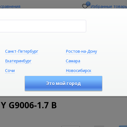
0
 сравнения
Избранные товар
стройщикам
О магазине
Контакты
Санкт-Петербург
Ростов-на-Дону
Екатеринбург
Самара
Сочи
Новосибирск
Сантехника
Климатическая техни
Это мой город
удование
Ванны
Акриловые ванны
Акриловая ванна 
 G9006-1.7 B