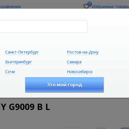
0
 сравнения
Избранные товар
стройщикам
О магазине
Контакты
Санкт-Петербург
Ростов-на-Дону
Екатеринбург
Самара
Сочи
Новосибирск
Сантехника
Климатическая техни
Это мой город
удование
Ванны
Акриловые ванны
Акриловая ванна 
Y G9009 B L