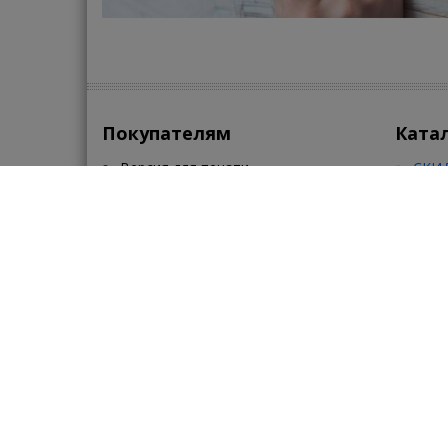
Покупателям
Ката
Версия для печати
СКИД
Контакты
Сант
Поиск
Клим
Карта портала
Кера
Помощь
•
•
•
По
Обратная связь