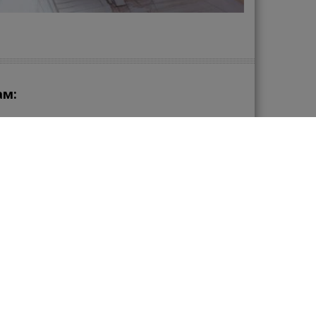
ам:
зу в нашем магазине сантехники?
zakaz@santehmega.com