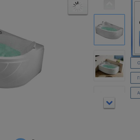
О
Г
А