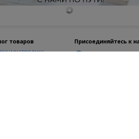
лог товаров
Присоединяйтесь к н
КИ И РАСПРОДАЖА!
ехника
атическая техника
Есть вопросы по зака
мическая плитка
Сочи
8-800-350-50-54
смотреть все товары