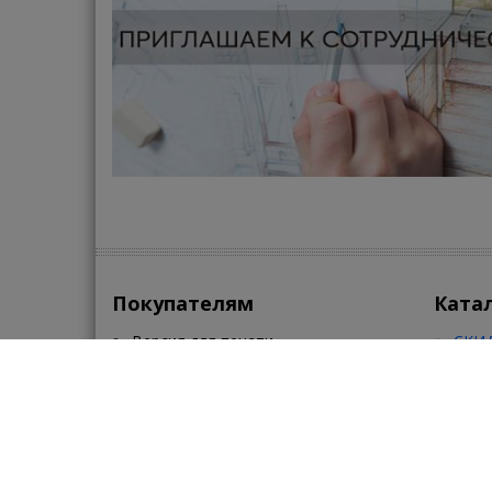
Покупателям
Ката
Версия для печати
СКИД
Контакты
Сант
Поиск
Клим
Карта портала
Кера
Помощь
•
•
•
По