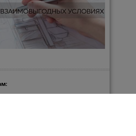
ам:
зу в нашем магазине сантехники?
zakaz@santehmega.com