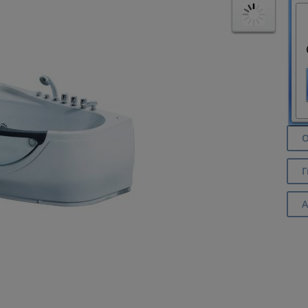
О
Г
А