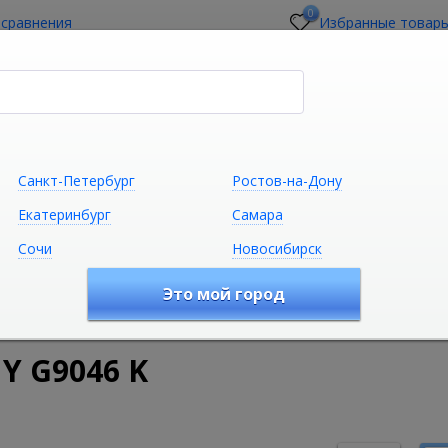
0
 сравнения
Избранные товар
стройщикам
О магазине
Контакты
Санкт-Петербург
Ростов-на-Дону
Екатеринбург
Самара
Сочи
Новосибирск
Сантехника
Климатическая техни
Это мой город
удование
Ванны
Акриловые ванны
Акриловая ванна
Y G9046 K