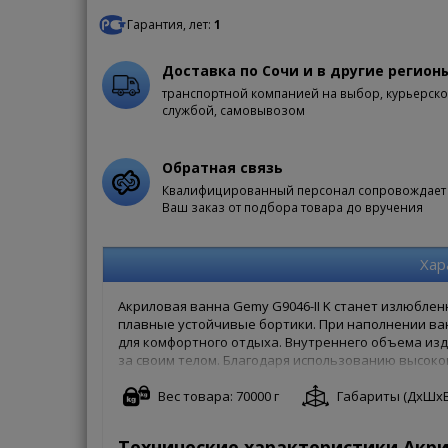
Гарантия, лет:
1
Доставка по Сочи и в другие регион
транспортной компанией на выбор, курьерск
службой, самовывозом
Обратная связь
Квалифицированный персонал сопровождает
Ваш заказ от подбора товара до вручения
Хар
Акриловая ванна Gemy G9046-II K станет излюбле
плавные устойчивые бортики. При наполнении ва
для комфортного отдыха. Внутреннего объема изд
за своим телом. Благодаря использованию высок
на ощупь – она заставляет пользователя забыть о
потемнеет даже после долгих лет эксплуатации, п
Вес товара: 70000 г
Габариты (ДxШxВ):
Gemy (Shunde Ailihua Sanitary Ware Co., Ltd) была
зоне Shuanghua, город Lecong, район Shunde про
Технические характеристики Акри