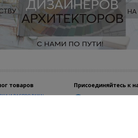
лог товаров
Присоединяйтесь к н
КИ И РАСПРОДАЖА!
ехника
атическая техника
Есть вопросы по зака
мическая плитка
Сочи
8-800-350-50-54
смотреть все товары