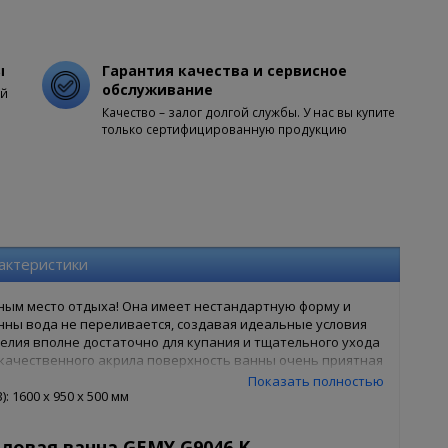
ы
Гарантия качества и сервисное
обслуживание
ой
Качество – залог долгой службы. У нас вы купите
только сертифицированную продукцию
актеристики
нным место отдыха! Она имеет нестандартную форму и
нны вода не переливается, создавая идеальные условия
елия вполне достаточно для купания и тщательного ухода
окачественного акрила поверхность ванны очень приятная
 будничных заботах. Ванна сохранит свой блеск и не
Показать полностью
орадует простотой ухода и гигиеничностью. Компания
 1600 x 950 x 500 мм
 основана в 1990 году. Завод расположен в промышленной
винции Foshan. Продукцией завода являются
ловая ванна GEMY G9046 K