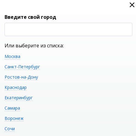
0
0
Вход
Введите свой город
(RUB
Р
Или выберите из списка:
Москва
УКАЖИТЕ ГОРОД
Санкт-Петербург
Ростов-на-Дону
Краснодар
Екатеринбург
КАТАЛОГ ТОВАРОВ
Самара
Воронеж
Акриловая ванна GEMY
Распечатать
Сочи
G9210