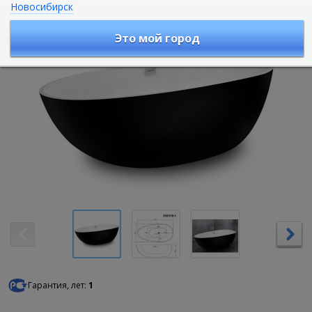
Новосибирск
Артикул :
G9211B II
Это мой город
Гарантия, лет:
1