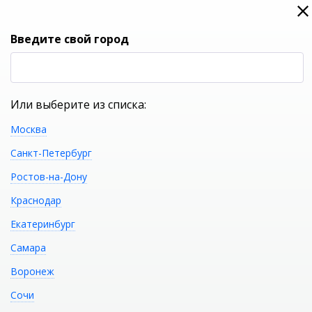
0
0
Вход
Введите свой город
(RUB
Р
Или выберите из списка:
Москва
УКАЖИТЕ ГОРОД
Санкт-Петербург
Ростов-на-Дону
Краснодар
Екатеринбург
КАТАЛОГ ТОВАРОВ
Самара
Воронеж
Акриловая ванна GEMY
Распечатать
Сочи
G9211B II