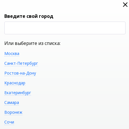
0
0
Вход
Введите свой город
(RUB
Р
Или выберите из списка:
Москва
УКАЖИТЕ ГОРОД
Санкт-Петербург
Ростов-на-Дону
Краснодар
Екатеринбург
КАТАЛОГ ТОВАРОВ
Самара
Воронеж
Акриловая ванна GEMY
Распечатать
Сочи
G9225 K