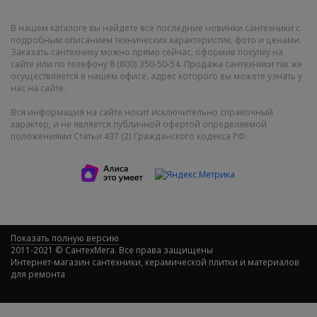
В нашем каталоге вы найдете все последние новинки сантехники с
подробным описанием технических характеристик, фото и ценами.
Заказать сантехнику можно прямо сейчас, оформив покупку на
сайте или по телефону 8 (800) 350-50-54. Продажа сантехники так же
осуществляется в нашем офисе, адрес которого вы можете узнать у
нас на сайте.
Вся информация на сайте носит исключительно справочный
характер, и не является публичной офертой определяемой
положениями Статьи 437 (2) Гражданского кодекса РФ.
Показать полную версию
2011-2021 © СантехМега. Все права защищены
Интернет-магазин сантехники, керамической плитки и материалов
для ремонта