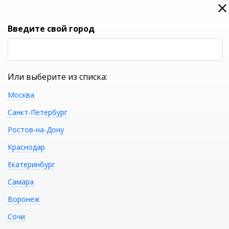
0
0
Вход
Введите свой город
(RUB
Р
Или выберите из списка:
Москва
УКАЖИТЕ ГОРОД
Санкт-Петербург
Ростов-на-Дону
Краснодар
Екатеринбург
КАТАЛОГ ТОВАРОВ
Самара
Воронеж
Акриловая ванна GEMY
Распечатать
Сочи
G9229