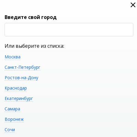
0
0
Вход
Введите свой город
(RUB
Р
Или выберите из списка:
Москва
УКАЖИТЕ ГОРОД
Санкт-Петербург
Ростов-на-Дону
Краснодар
Екатеринбург
КАТАЛОГ ТОВАРОВ
Самара
Воронеж
Акриловая ванна RIHO
Распечатать
Сочи
Admire FS BD0300500000000