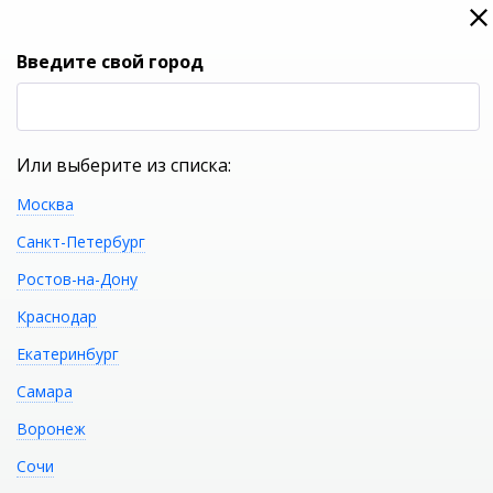
0
0
Вход
Введите свой город
(RUB
Р
Или выберите из списка:
Москва
УКАЖИТЕ ГОРОД
Санкт-Петербург
Ростов-на-Дону
Краснодар
Екатеринбург
КАТАЛОГ ТОВАРОВ
Самара
Воронеж
Акриловая ванна
Распечатать
Сочи
SANTEK Майорка 150 1.WH11.1.984