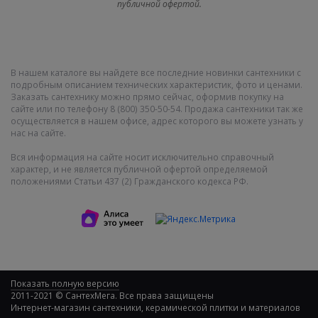
публичной офертой.
В нашем каталоге вы найдете все последние новинки сантехники с
подробным описанием технических характеристик, фото и ценами.
Заказать сантехнику можно прямо сейчас, оформив покупку на
сайте или по телефону 8 (800) 350-50-54. Продажа сантехники так же
осуществляется в нашем офисе, адрес которого вы можете узнать у
нас на сайте.
Вся информация на сайте носит исключительно справочный
характер, и не является публичной офертой определяемой
положениями Статьи 437 (2) Гражданского кодекса РФ.
Показать полную версию
2011-2021 © СантехМега. Все права защищены
Интернет-магазин сантехники, керамической плитки и материалов