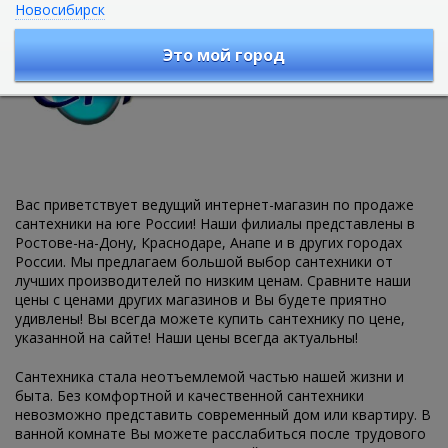
Новосибирск
Интернет магазин сантехники
СантехМега.
Это мой город
Ваша сантехника - Наши хлопоты!
Вас приветствует ведущий интернет-магазин по продаже
сантехники на юге России! Наши филиалы представлены в
Ростове-на-Дону, Краснодаре, Анапе и в других городах
России. Мы предлагаем большой выбор сантехники от
лучших производителей по низким ценам. Сравните наши
цены с ценами других магазинов и Вы будете приятно
удивлены! Вы всегда можете купить сантехнику по цене,
указанной на сайте! Наши цены всегда актуальны!
Сантехника стала неотъемлемой частью нашей жизни и
быта. Без комфортной и качественной сантехники
невозможно представить современный дом или квартиру. В
ванной комнате Вы можете расслабиться после трудового