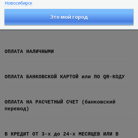
Новосибирск
В настоящий момент, в зависимости от выбранного Вами
Это мой город
способа доставки товара, могут использоваться различные
способы оплаты заказа:
ОПЛАТА НАЛИЧНЫМИ
ОПЛАТА БАНКОВСКОЙ КАРТОЙ или ПО QR-КОДУ
ОПЛАТА НА РАСЧЕТНЫЙ СЧЕТ (банковский
перевод)
В КРЕДИТ ОТ 3-х до 24-х МЕСЯЦЕВ ИЛИ В