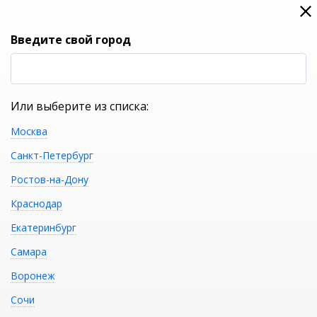
0
0
Вход
Введите свой город
(RUB
Р
Или выберите из списка:
Москва
УКАЖИТЕ ГОРОД
Санкт-Петербург
Ростов-на-Дону
Краснодар
Екатеринбург
КАТАЛОГ ТОВАРОВ
Самара
Воронеж
Способы оплаты
Сочи