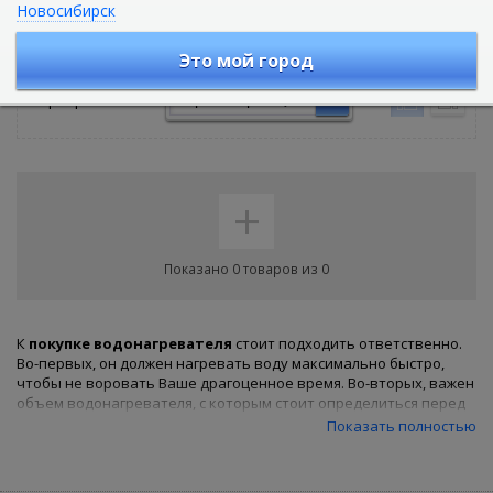
Новосибирск
Водонагреватели
Это мой город
Сортировать по:
+
Показано 0 товаров из 0
К
покупке
водонагревателя
стоит подходить ответственно.
Во-первых, он должен нагревать воду максимально быстро,
чтобы не воровать Ваше драгоценное время. Во-вторых, важен
объем водонагревателя, с которым стоит определиться перед
покупкой. В-третьих, мощность обогревателя. От нее зависит
Показать полностью
как скорость нагрева воды, так и расход электроэнергии.
Представляем Вашему вниманию водонагреватели от лучших
производителей по доступным ценам в нашем интернет-