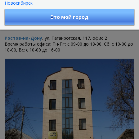
Новосибирск
ВЫ ВСЕГДА МОЖЕТЕ СВЯЗАТЬСЯ С НАМИ ПО ЛЮБЫМ
ИНТЕРЕСУЮЩИМ ВАС ВОПРОСАМ
Это мой город
НАШИ ОФИСЫ:
Ростов-на-Дону
, ул. Таганрогская, 117, офис 2
Время работы офиса: Пн-Пт: с 09-00 до 18-00, Сб: с 10-00 до
18-00, Вс: с 10-00 до 16-00