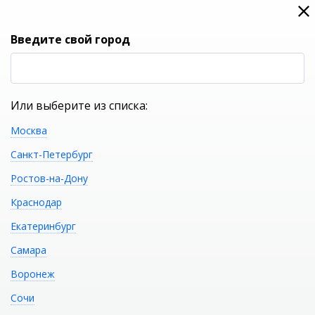
0
0
Вход
Введите свой город
(RUB
Р
Или выберите из списка:
Москва
УКАЖИТЕ ГОРОД
Санкт-Петербург
Ростов-на-Дону
Краснодар
Екатеринбург
КАТАЛОГ ТОВАРОВ
Самара
Воронеж
Контакты интернет-магазина в
Сочи
Сочи