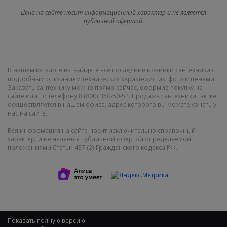
Цена на сайте носит информационный характер и не является
публичной офертой.
В нашем каталоге вы найдете все последние новинки сантехники с
подробным описанием технических характеристик, фото и ценами.
Заказать сантехнику можно прямо сейчас, оформив покупку на
сайте или по телефону 8 (800) 350-50-54. Продажа сантехники так же
осуществляется в нашем офисе, адрес которого вы можете узнать у
нас на сайте.
Вся информация на сайте носит исключительно справочный
характер, и не является публичной офертой определяемой
положениями Статьи 437 (2) Гражданского кодекса РФ.
Показать полную версию