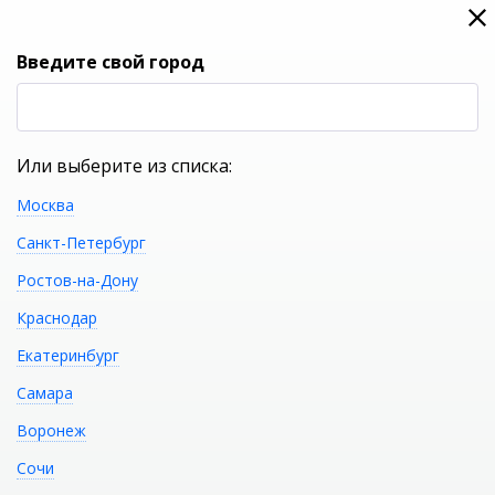
0
0
Вход
Введите свой город
(RUB
Р
Или выберите из списка:
Москва
УКАЖИТЕ ГОРОД
Санкт-Петербург
Ростов-на-Дону
Краснодар
Екатеринбург
КАТАЛОГ ТОВАРОВ
Самара
Воронеж
A11011 Лейка для душа
Распечатать
Сочи
1F