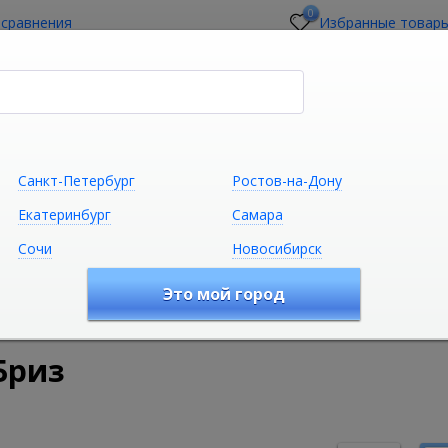
0
 сравнения
Избранные товар
стройщикам
О магазине
Контакты
Санкт-Петербург
Ростов-на-Дону
Екатеринбург
Самара
Сочи
Новосибирск
Сантехника
Климатическая техни
Это мой город
удование
Комплектующие для сантехники
Комплектую
Бриз