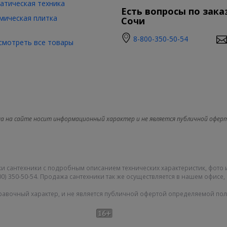
атическая техника
Есть вопросы по зака
мическая плитка
Сочи
8-800-350-50-54
смотреть все товары
а на сайте носит информационный характер и не является публичной офер
и сантехники с подробным описанием технических характеристик, фото 
0) 350-50-54. Продажа сантехники так же осуществляется в нашем офисе, 
равочный характер, и не является публичной офертой определяемой поло
Карта сайта
|
О компании
|
|
Политика конфиденциальности