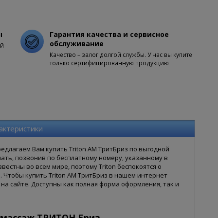
ы
Гарантия качества и сервисное
обслуживание
ой
Качество – залог долгой службы. У нас вы купите
только сертифицированную продукцию
актеристики
длагаем Вам купить Triton АМ ТритБриз по выгодной
ать, позвонив по бесплатному номеру, указанному в
вестны во всем мире, поэтому Triton беспокоятся о
 Чтобы купить Triton АМ ТритБриз в нашем интернет
на сайте. Доступны как полная форма оформления, так и
омассаж ТРИТОН Бриз