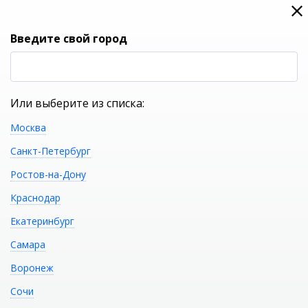
0
0
Вход
Введите свой город
(RUB
Р
Или выберите из списка:
Москва
УКАЖИТЕ ГОРОД
Санкт-Петербург
Ростов-на-Дону
Краснодар
Екатеринбург
КАТАЛОГ ТОВАРОВ
Самара
Воронеж
Аэромассаж ТРИТОН
Распечатать
Сочи
Скарлет