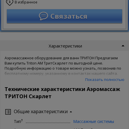
В избранное
0
Связаться
Характеристики
Аэромассажное оборудование для ванн ТРИТОН Предлагаем
Вам купить Triton АМ ТритСкарлет по выгодной цене.
Подробную информацию о товаре можно узнать, позвонив по
бесплатному номеру, указанному в контактах нашего сайта.
Товары производителя известны во всем мире, поэтому Triton
Показать полностью
беспокоятся о качестве товара и защищают его своей
Технические характеристики Аэромассаж
гарантией. Чтобы купить Triton АМ ТритСкарлет в нашем
интернет магазине, Вам достаточно оформить заказ онлайн на
ТРИТОН Скарлет
сайте. Доступны как полная форма оформления, так и заказ в 1
клик. Ваша сантехника - наши хлопоты!
Общие характеристики
?
Тип
Массажные системы