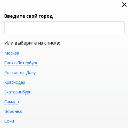
0
0
Вход
Введите свой город
(RUB
Р
Или выберите из списка:
Москва
УКАЖИТЕ ГОРОД
Санкт-Петербург
Ростов-на-Дону
Краснодар
Екатеринбург
КАТАЛОГ ТОВАРОВ
Самара
Воронеж
Акриловая ванна GEMY
Распечатать
Сочи
G9055 K