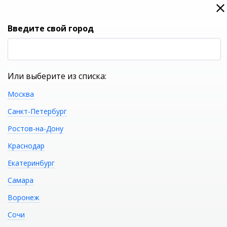
0
0
Вход
Введите свой город
(RUB
Р
Или выберите из списка:
Москва
УКАЖИТЕ ГОРОД
Санкт-Петербург
Ростов-на-Дону
Краснодар
Екатеринбург
КАТАЛОГ ТОВАРОВ
Самара
Воронеж
Акриловая ванна GEMY
Распечатать
Сочи
G9060 O