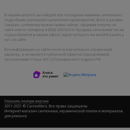
В нашем каталоге вы найдете все последние новинки сантехники с
подробным описанием технических характеристик, фото и ценами.
Заказать сантехнику можно прямо сейчас, оформив покупку на
сайте или по телефону 8 (800) 350-50-54. Продажа сантехники так же
осуществляется в нашем офисе, адрес которого вы можете узнать у
нас на сайте.
Вся информация на сайте носит исключительно справочный
характер, и не является публичной офертой определяемой
положениями Статьи 437 (2) Гражданского кодекса РФ.
Показать полную версию
2011-2021 © СантехМега. Все права защищены
Интернет-магазин сантехники, керамической плитки и материалов
для ремонта