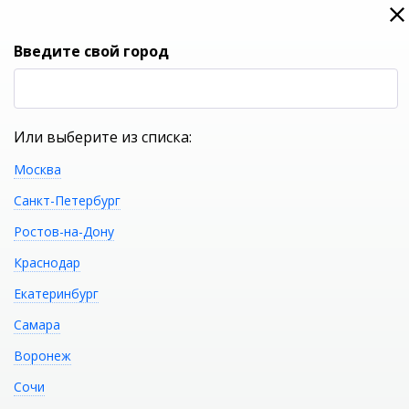
0
0
Вход
Введите свой город
(RUB
Р
Или выберите из списка:
Москва
УКАЖИТЕ ГОРОД
Санкт-Петербург
Ростов-на-Дону
Краснодар
Екатеринбург
КАТАЛОГ ТОВАРОВ
Самара
Воронеж
Акриловая ванна GEMY
Распечатать
Сочи
G9068 K