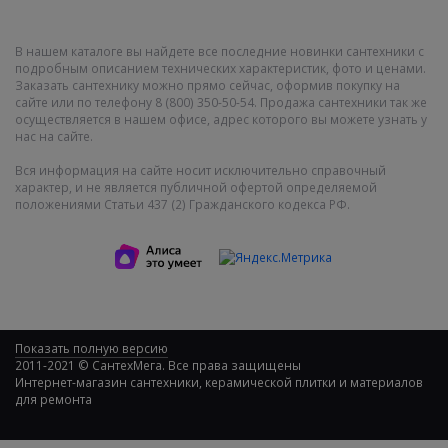
В нашем каталоге вы найдете все последние новинки сантехники с
подробным описанием технических характеристик, фото и ценами.
Заказать сантехнику можно прямо сейчас, оформив покупку на
сайте или по телефону 8 (800) 350-50-54. Продажа сантехники так же
осуществляется в нашем офисе, адрес которого вы можете узнать у
нас на сайте.
Вся информация на сайте носит исключительно справочный
характер, и не является публичной офертой определяемой
положениями Статьи 437 (2) Гражданского кодекса РФ.
Показать полную версию
2011-2021 © СантехМега. Все права защищены
Интернет-магазин сантехники, керамической плитки и материалов
для ремонта