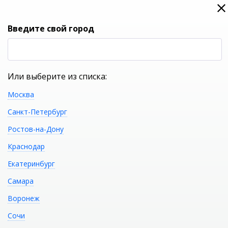
0
0
Вход
Введите свой город
(RUB
Р
Или выберите из списка:
Москва
УКАЖИТЕ ГОРОД
Санкт-Петербург
Ростов-на-Дону
Краснодар
Екатеринбург
КАТАЛОГ ТОВАРОВ
Самара
Воронеж
Акриловая ванна GEMY
Распечатать
Сочи
G9086 O L