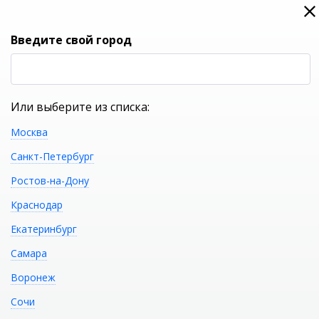
0
0
Вход
Введите свой город
(RUB
Р
Или выберите из списка:
Москва
УКАЖИТЕ ГОРОД
Санкт-Петербург
Ростов-на-Дону
Краснодар
Екатеринбург
КАТАЛОГ ТОВАРОВ
Самара
Воронеж
Акриловая ванна GEMY
Распечатать
Сочи
G9246 B R