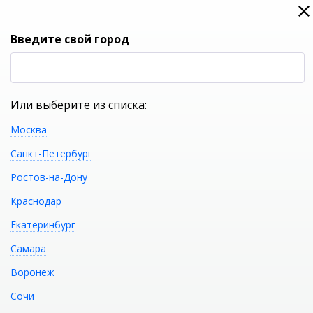
0
0
Вход
Введите свой город
(RUB
Р
Или выберите из списка:
Москва
УКАЖИТЕ ГОРОД
Санкт-Петербург
Ростов-на-Дону
Краснодар
Екатеринбург
КАТАЛОГ ТОВАРОВ
Самара
Воронеж
Акриловая ванна
Распечатать
Сочи
VAGNERPLAST PLEJADA 150